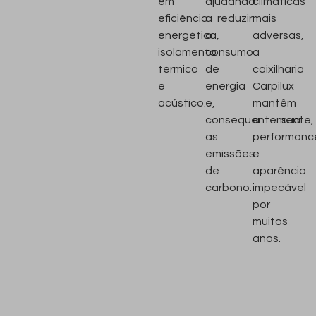
em
ajudando
climáticas
eficiência
a reduzir
mais
energética,
o
adversas,
isolamento
consumo
a
térmico
de
caixilharia
e
energia
Carpilux
acústico.
e,
mantêm
consequentemente,
a sua
as
performanc
emissões
e
de
aparência
carbono.
impecável
por
muitos
anos.