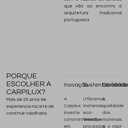
que vão ao encontro à
arquitetura tradicional
portuguesa.
PORQUE
ESCOLHER A
Inovação
Sustentabilidade
Durabilid
CARPILUX?
A
Utilizamos
A
Mais de 25 anos de
Carpilux
materiais
qualidade
experiencia na arte de
Investe
eco-
dos
construir caixilharia.
constantemente
friendly e
materiais
em
processos
e o rigor