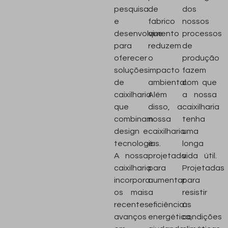
pesquisa
de
dos
e
fabrico
nossos
desenvolvimento
que
processos
para
reduzem
de
oferecer
o
produção
soluções
impacto
fazem
de
ambiental.
com que
caixilharia
Além
a nossa
que
disso, a
caixilharia
combinam
nossa
tenha
design e
caixilharia
uma
tecnologias.
é
longa
A nossa
projetada
vida útil.
caixilharia
para
Projetadas
incorpora
aumentar
para
os mais
a
resistir
recentes
eficiência
às
avanços
energética,
condições